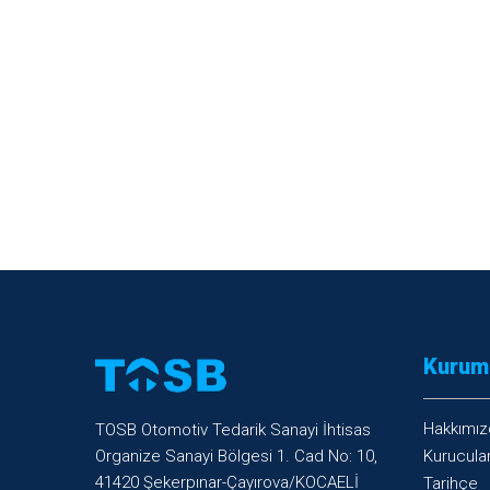
Kurum
Hakkımız
TOSB Otomotiv Tedarik Sanayi İhtisas
Organize Sanayi Bölgesi 1. Cad No: 10,
Kurucula
41420 Şekerpınar-Çayırova/KOCAELİ
Tarihçe