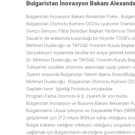
Bulgaristan İnovasyon Bakanı Alexande
Bulgaristan İnovasyon Bakanı Alexander Pulev ; Bulgar
Bulgaristan Otomotiv Kümesi CEO'su Lyubomir Stanisla
Genço Gençev, Filibe Belediye Başkan Yardımcısı Stef
Sazak’ın da aralarında bulunduğu bir heyetle TOSB’u z
Mehmet Dudaroğlu ve TAYSAD Yönetim Kurulu Başkanı A
Gerçekleşen toplantıda taraflar bir araya gelerek birbi
Dr. Mehmet Dudaroğlu ve TAYSAD Yönetim Kurulu Başkan
Türkiye’nin özellikle otomotiv alanındaki cazip yatırım 
Ziyaret sırasında Bulgaristan Yatırım Ajansı (InvestB
Mehmet Dudaroğlu; Bulgaristan Otomotiv Kümesi CEO'
Saydam birer İşbirliği Protokolü imzaladılar.
Program Farba Otomotiv A.Ş. ziyareti ile son buldu.
Bulgaristan İnovasyon ve Büyüme Bakanı Alexander Pule
Bulgaristan'ın Ulusal İyileşme ve Dayanıklılık Planı (N
geliştirmek için 212 milyon BGN'ye sahip olduğunu söyled
Bulgar bakanın varlığının etkileyici olduğunu vurguladı v
sağlamak için Bulgaristan'ın desteğine güvendiklerini ve