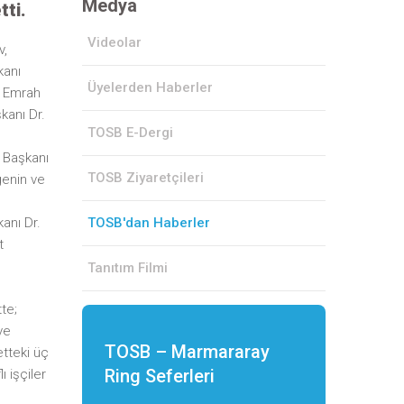
Medya
tti.
Videolar
v,
kanı
Üyelerden Haberler
ı Emrah
kanı Dr.
TOSB E-Dergi
u Başkanı
TOSB Ziyaretçileri
genin ve
anı Dr.
TOSB'dan Haberler
t
Tanıtım Filmi
te;
ve
TOSB – Marmararay
etteki üç
Ring Seferleri
ı işçiler
n