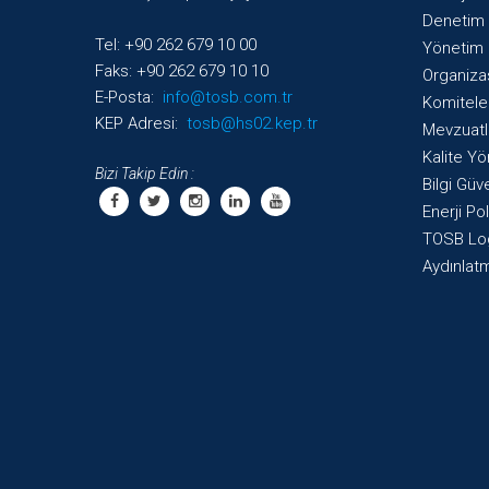
Denetim 
Tel: +90 262 679 10 00
Yönetim 
Faks: +90 262 679 10 10
Organiza
E-Posta:
info@tosb.com.tr
Komitele
KEP Adresi:
tosb@hs02.kep.tr
Mevzuatl
Kalite Yö
Bizi Takip Edin :
Bilgi Güve
Enerji Pol
TOSB Lo
Aydınlat