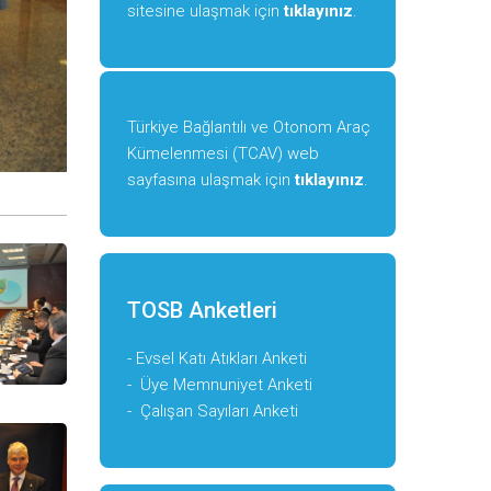
sitesine ulaşmak için
tıklayınız
.
Türkiye Bağlantılı ve Otonom Araç
Kümelenmesi (TCAV) web
sayfasına ulaşmak için
tıklayınız
.
TOSB Anketleri
-
Evsel Katı Atıkları Anketi
-
Üye Memnuniyet Anketi
-
Çalışan Sayıları Anketi