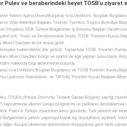
r Pulev ve beraberindeki heyet TOSB’u ziyaret e
istan Yatırım Ajansı (InvestBulgaria) İcra Direktörü Bogdan Bogdano
vov, Vidin Belediye Başkanı Tsvetan Tsenkov, Sviştov Belediye Baş
an Stoyanov, DEIK Türkiye-Bulgaristan İş Konseyi Başkan Yardımcıs
iyaret etti. Pulev ve beraberindeki heyet, TOSB Yönetim Kurulu Baş
lbert Saydam ile bir araya geldi.
rlerinden beklentilerini dile getirdi. Toplantıda TOSB Yönetim Kurul
ı Albert Saydam bölge ve sektör ile ilgili yapılan sunumlarla, Böl
ortamı hakkında bilgi aktarımında bulundu.
ulgaria) İcra Direktörü Bogdan Bogdanov ve TOSB Yönetim Kurulu Başk
su Lyubomir Stanislavov ve TAYSAD Yönetim Kurulu Başkanı Alber
v, TOSB'a (İhtisas Otomotiv Tedarik Sanayi Bölgesi) yaptığı ziyaret
RRP) kapsamında ülkenin sanayi bölgelerini ve parklarını desteklemek 
i. Pulev'in Türkiye ziyaretinin ikinci gününde, Türk yatırımcılar hey
e Bulgaristan'a yatırım yapmaya büyük ilgi duyduklarını açıkladı. Vasıfl
 diğer Avrupa ülkelerinin işletmelerin ihtiyaçlarına göre farklı zama