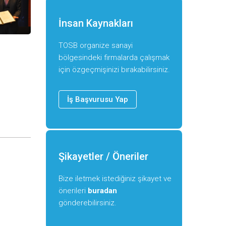
İnsan Kaynakları
TOSB organize sanayi
bölgesindeki firmalarda çalışmak
için özgeçmişinizi bırakabilirsiniz.
İş Başvurusu Yap
Şikayetler / Öneriler
Bize iletmek istediğiniz şikayet ve
önerileri
buradan
gönderebilirsiniz.