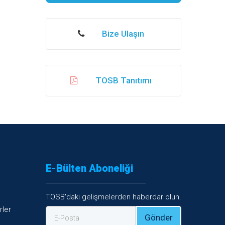
Bize Ulaşın
TOSB Tanıtımı
E-Bülten Aboneliği
TOSB'daki gelişmelerden haberdar olun.
rler
Gönder
E-Posta