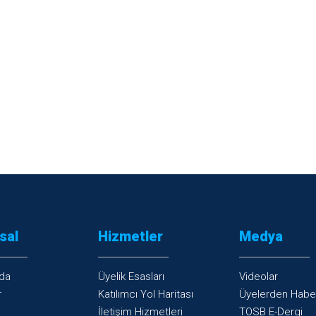
sal
Hizmetler
Medya
da
Üyelik Esasları
Videolar
r
Katılımcı Yol Haritası
Üyelerden Habe
İletişim Hizmetleri
TOSB E-Dergi