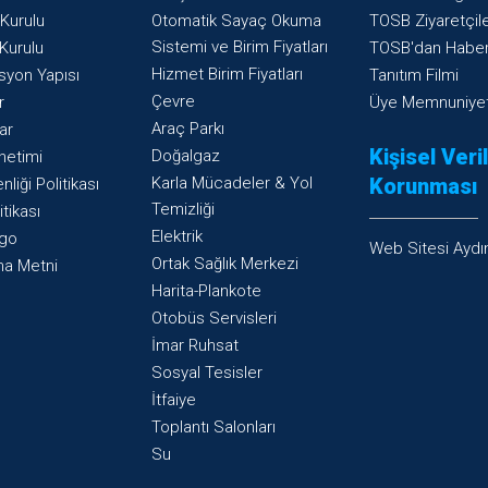
Kurulu
Otomatik Sayaç Okuma
TOSB Ziyaretçile
Sistemi ve Birim Fiyatları
Kurulu
TOSB'dan Haber
Hizmet Birim Fiyatları
syon Yapısı
Tanıtım Filmi
Çevre
r
Üye Memnuniyet
Araç Parkı
ar
Kişisel Veri
Doğalgaz
netimi
Karla Mücadeler & Yol
Korunması
nliği Politikası
Temizliği
itikası
Elektrik
go
Web Sitesi Aydı
Ortak Sağlık Merkezi
ma Metni
Harita-Plankote
Otobüs Servisleri
İmar Ruhsat
Sosyal Tesisler
İtfaiye
Toplantı Salonları
Su