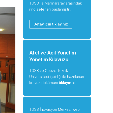
TOSB ile Marmararay arasındaki
ring seferleri başlamıştır.
Detay için tıklayınız
Afet ve Acil Yönetim
Yönetim Kılavuzu
TOSB ve Gebze Teknik
Üniversitesi işbirliği ile hazırlanan
kılavuz dokümanı
tıklayınız
.
TOSB İnovasyon Merkezi web