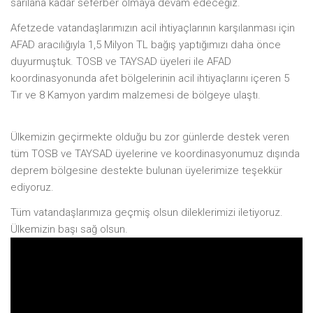
sarılana kadar seferber olmaya devam edeceğiz.
Afetzede vatandaşlarımızın acil ihtiyaçlarının karşılanması için
AFAD aracılığıyla 1,5 Milyon TL bağış yaptığımızı daha önce
duyurmuştuk. TOSB ve TAYSAD üyeleri ile AFAD
koordinasyonunda afet bölgelerinin acil ihtiyaçlarını içeren 5
Tır ve 8 Kamyon yardım malzemesi de bölgeye ulaştı.
Ülkemizin geçirmekte olduğu bu zor günlerde destek veren
tüm TOSB ve TAYSAD üyelerine ve koordinasyonumuz dışında
deprem bölgesine destekte bulunan üyelerimize teşekkür
ediyoruz.
Tüm vatandaşlarımıza geçmiş olsun dileklerimizi iletiyoruz.
Ülkemizin başı sağ olsun.