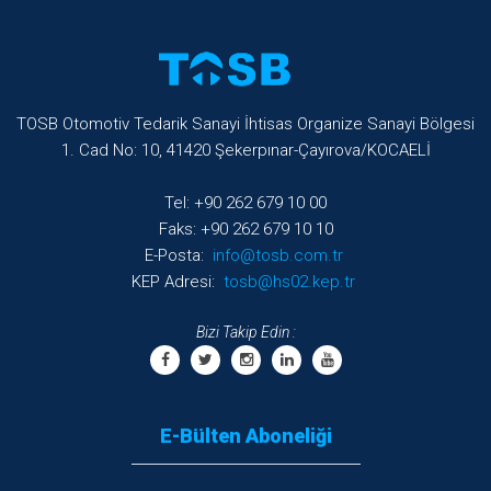
TOSB Otomotiv Tedarik Sanayi İhtisas Organize Sanayi Bölgesi
1. Cad No: 10, 41420 Şekerpınar-Çayırova/KOCAELİ
Tel: +90 262 679 10 00
Faks: +90 262 679 10 10
E-Posta:
info@tosb.com.tr
KEP Adresi:
tosb@hs02.kep.tr
Bizi Takip Edin :
E-Bülten Aboneliği