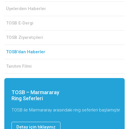
Üyelerden Haberler
TOSB E-Dergi
TOSB Ziyaretçileri
TOSB'dan Haberler
Tanıtım Filmi
TOSB – Marmararay
Ring Seferleri
TOSB ile Marmararay arasındaki ring seferleri başlamıştır.
Detay için tıklayınız