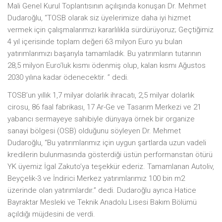
Mali Genel Kurul Toplantısının açılışında konuşan Dr. Mehmet
Dudaroğlu, “TOSB olarak siz üyelerimize daha iyi hizmet
vermek için çalışmalarımızı kararlılıkla sürdürüyoruz; Geçtiğimiz
4 yıl içerisinde toplam değeri 63 milyon Euro yu bulan
yatırımlarımızı başarıyla tamamladık. Bu yatırımların tutarının
28,5 milyon Euro’luk kısmı ödenmiş olup, kalan kısmı Ağustos
2030 yılına kadar ödenecektir. ” dedi.
TOSB’un yıllık 1,7 milyar dolarlık ihracatı, 2,5 milyar dolarlık
cirosu, 86 faal fabrikası, 17 Ar-Ge ve Tasarım Merkezi ve 21
yabancı sermayeye sahibiyle dünyaya örnek bir organize
sanayi bölgesi (OSB) olduğunu söyleyen Dr. Mehmet
Dudaroğlu, “Bu yatırımlarımız için uygun şartlarda uzun vadeli
kredilerin bulunmasında gösterdiği üstün performanstan ötürü
YK üyemiz İgal Zakuto’ya teşekkür ederiz. Tamamlanan Autoliv,
Beyçelik-3 ve İndirici Merkez yatırımlarımız 100 bin m2
üzerinde olan yatırımlardır.” dedi. Dudaroğlu ayrıca Hatice
Bayraktar Mesleki ve Teknik Anadolu Lisesi Bakım Bölümü
açıldığı müjdesini de verdi.