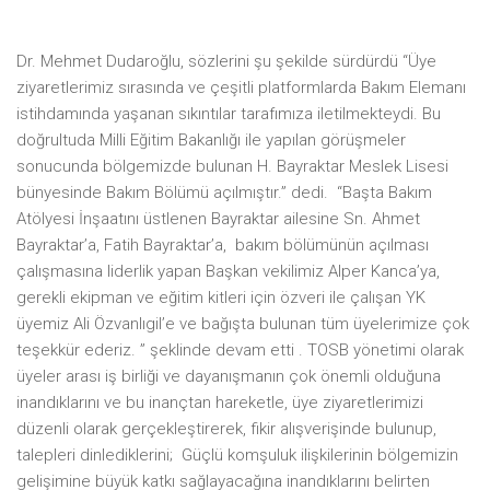
Dr. Mehmet Dudaroğlu, sözlerini şu şekilde sürdürdü “Üye
ziyaretlerimiz sırasında ve çeşitli platformlarda Bakım Elemanı
istihdamında yaşanan sıkıntılar tarafımıza iletilmekteydi. Bu
doğrultuda Milli Eğitim Bakanlığı ile yapılan görüşmeler
sonucunda bölgemizde bulunan H. Bayraktar Meslek Lisesi
bünyesinde Bakım Bölümü açılmıştır.” dedi. “Başta Bakım
Atölyesi İnşaatını üstlenen Bayraktar ailesine Sn. Ahmet
Bayraktar’a, Fatih Bayraktar’a, bakım bölümünün açılması
çalışmasına liderlik yapan Başkan vekilimiz Alper Kanca’ya,
gerekli ekipman ve eğitim kitleri için özveri ile çalışan YK
üyemiz Ali Özvanlıgil’e ve bağışta bulunan tüm üyelerimize çok
teşekkür ederiz. ” şeklinde devam etti . TOSB yönetimi olarak
üyeler arası iş birliği ve dayanışmanın çok önemli olduğuna
inandıklarını ve bu inançtan hareketle, üye ziyaretlerimizi
düzenli olarak gerçekleştirerek, fikir alışverişinde bulunup,
talepleri dinlediklerini; Güçlü komşuluk ilişkilerinin bölgemizin
gelişimine büyük katkı sağlayacağına inandıklarını belirten