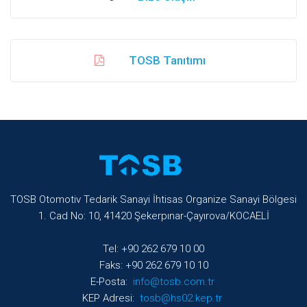
TOSB Tanıtımı
TOSB Otomotiv Tedarik Sanayi İhtisas Organize Sanayi Bölgesi
1. Cad No: 10, 41420 Şekerpınar-Çayırova/KOCAELİ
Tel: +90 262 679 10 00
Faks: +90 262 679 10 10
E-Posta:
info@tosb.com.tr
KEP Adresi:
tosb@hs02.kep.tr